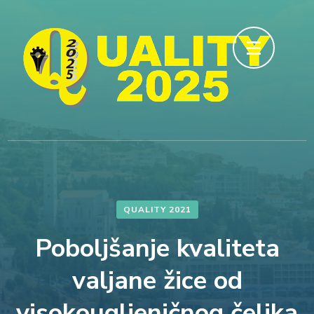
Skip
to
content
(Press
Enter)
QUALITY 2021
Poboljšanje kvaliteta
valjane žice od
visokougljeničnog čelika