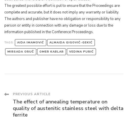
The greatest possible effort is put to ensure that the Proceedings are
complete and accurate, but it does not imply any warranty or liability.
The authors and publisher have no obligation or responsibility to any
person or entity in connection with any damage or loss due to the
information published in the Conference Proceedings.
TAGS:
AIDA IMAMOVIĆ
ALMAIDA GIGOVIĆ-GEKIĆ
MIRSADA ORUČ
OMER KABLAR
VEDINA PURIĆ
Post
PREVIOUS ARTICLE
The effect of annealing temperature on
Navigation
quality of austenitic stainless steel with delta
ferrite