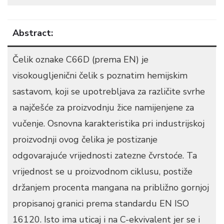
Abstract:
Čelik oznake C66D (prema EN) je
visokougljenični čelik s poznatim hemijskim
sastavom, koji se upotrebljava za različite svrhe
a najčešće za proizvodnju žice namijenjene za
vučenje. Osnovna karakteristika pri industrijskoj
proizvodnji ovog čelika je postizanje
odgovarajuće vrijednosti zatezne čvrstoće. Ta
vrijednost se u proizvodnom ciklusu, postiže
držanjem procenta mangana na približno gornjoj
propisanoj granici prema standardu EN ISO
16120. Isto ima uticaj i na C-ekvivalent jer se i