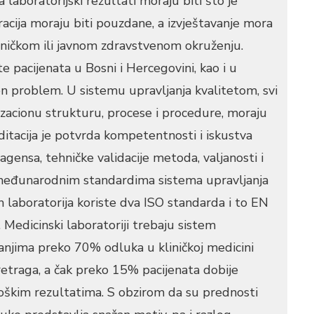
da laboratorijski rezultati moraju biti što je
racija moraju biti pouzdane, a izvještavanje mora
liničkom ili javnom zdravstvenom okruženju.
e pacijenata u Bosni i Hercegovini, kao i u
en problem. U sistemu upravljanja kvalitetom, svi
nizacionu strukturu, procese i procedure, moraju
reditacija je potvrda kompetentnosti i iskustva
eagensa, tehničke validacije metoda, valjanosti i
a međunarodnim standardima sistema upravljanja
h laboratorija koriste dva ISO standarda i to EN
edicinski laboratoriji trebaju sistem
vanjima preko 70% odluka u kliničkoj medicini
retraga, a čak preko 15% pacijenata dobije
oškim rezultatima. S obzirom da su prednosti