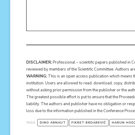
DISCLAIMER:
Professional – scientific papers published in 
reviewed by members of the Scientific Committee. Authors are r
WARNING:
This is an open access publication which means tha
institution. Users are allowed to read, download, copy, distribute,
without asking prior permission from the publisher or the auth
The greatest possible effort is put to ensure that the Proceed
liability. The authors and publisher have no obligation or res
loss due to the information published in the Conference Proc
TAGS:
DINO ARNAUT
FIKRET BRDAREVIĆ
HARUN HOD