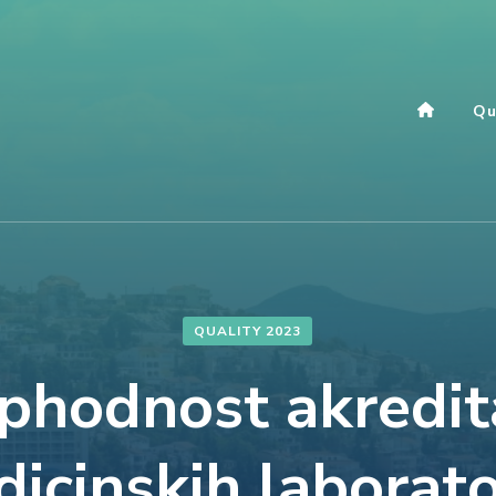
Qu
QUALITY 2023
phodnost akredita
icinskih laborato