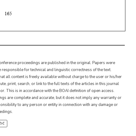
Conference proceedings are published in the original. Papers were
esponsible for technical and linguistic correctness of the text.
t all content is freely available without charge to the user or his/her
 print, search, or link to the full texts of the articles in this journal
or. This is in accordance with the BOAI definition of open access.
ings are complete and accurate, but it does not imply any warranty or
ponsibility to any person or entity in connection with any damage or
eedings.
ŽIĆ