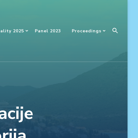
Searc
ality 2025
Panel 2023
Proceedings
For:
SEARCH BUTT
cije
rija