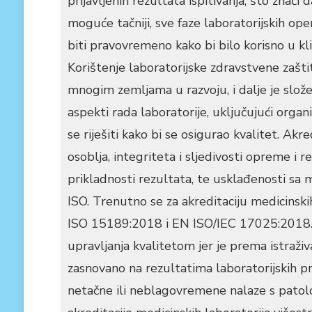
prijavljenih rezultata ispitivanja, što znači 
moguće tačniji, sve faze laboratorijskih ope
biti pravovremeno kako bi bilo korisno u k
Korištenje laboratorijske zdravstvene zaštit
mnogim zemljama u razvoju, i dalje je slož
aspekti rada laboratorije, uključujući orga
se riješiti kako bi se osigurao kvalitet. Ak
osoblja, integriteta i sljedivosti opreme i r
prikladnosti rezultata, te usklađenosti s
ISO. Trenutno se za akreditaciju medicinski
ISO 15189:2018 i EN ISO/IEC 17025:2018. M
upravljanja kvalitetom jer je prema istraži
zasnovano na rezultatima laboratorijskih p
netačne ili neblagovremene nalaze s patol