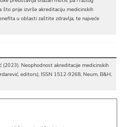
ruke predstavlja snažan motiv, pa i razlog
što prije izvrše akreditaciju medicinskih
enefita u oblasti zaštite zdravlja, te najveće
ć (2023). Neophodnost akreditacije medicinskih
. Brdarević, editors), ISSN 1512-9268, Neum, B&H,