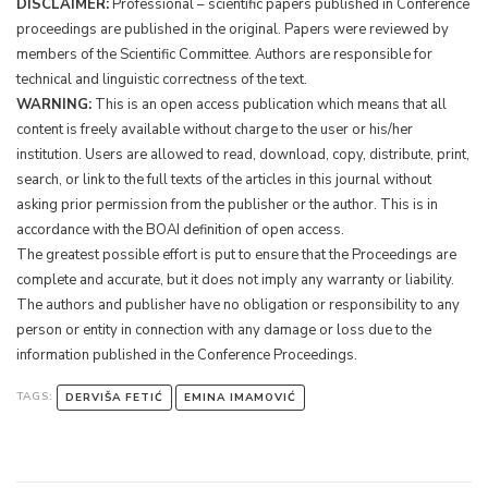
DISCLAIMER:
Professional – scientific papers published in Conference
proceedings are published in the original. Papers were reviewed by
members of the Scientific Committee. Authors are responsible for
technical and linguistic correctness of the text.
WARNING:
This is an open access publication which means that all
content is freely available without charge to the user or his/her
institution. Users are allowed to read, download, copy, distribute, print,
search, or link to the full texts of the articles in this journal without
asking prior permission from the publisher or the author. This is in
accordance with the BOAI definition of open access.
The greatest possible effort is put to ensure that the Proceedings are
complete and accurate, but it does not imply any warranty or liability.
The authors and publisher have no obligation or responsibility to any
person or entity in connection with any damage or loss due to the
information published in the Conference Proceedings.
TAGS:
DERVIŠA FETIĆ
EMINA IMAMOVIĆ