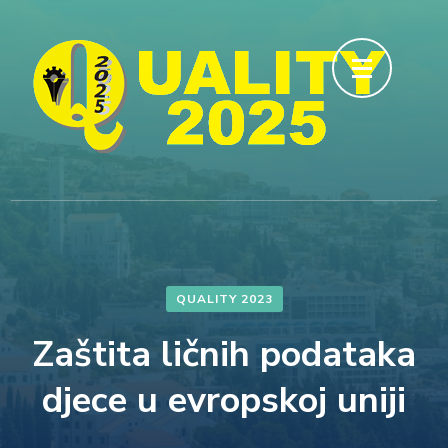
Skip
to
content
(Press
Enter)
QUALITY 2023
Zaštita ličnih podataka
djece u evropskoj uniji