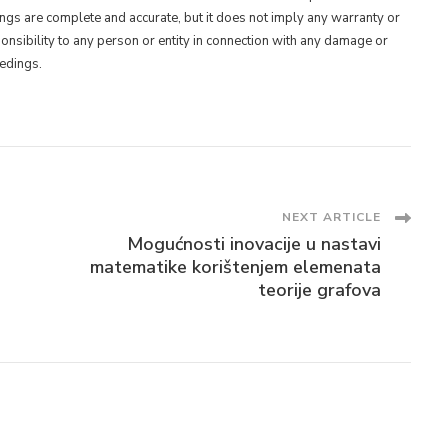
ings are complete and accurate, but it does not imply any warranty or
ponsibility to any person or entity in connection with any damage or
eedings.
NEXT ARTICLE
Mogućnosti inovacije u nastavi
matematike korištenjem elemenata
teorije grafova