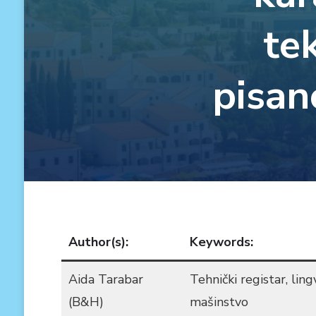
te
pisan
Author(s):
Keywords:
Aida Tarabar
Tehnički registar, ling
(B&H)
mašinstvo