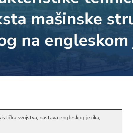
ksta mašinske str
og na engleskom 
vistička svojstva, nastava engleskog jezika,