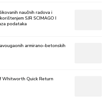
likovanih naučnih radova i
H korištenjem SJR SCIMAGO I
za podataka
pravougaonih armirano–betonskih
a
f Whitworth Quick Return