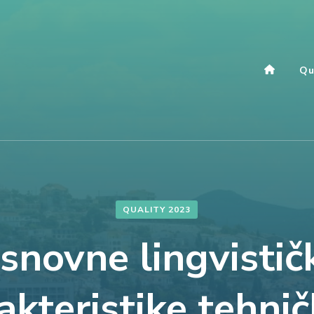
Qu
QUALITY 2023
snovne lingvistič
akteristike tehni