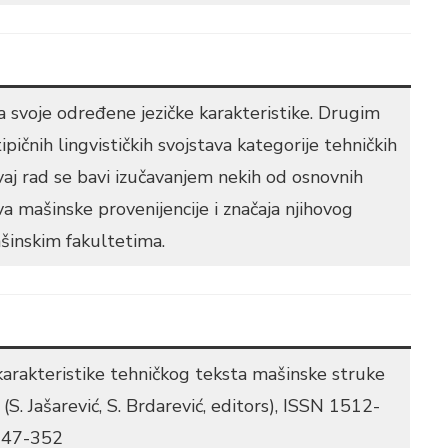
ima svoje određene jezičke karakteristike. Drugim
tipičnih lingvističkih svojstava kategorije tehničkih
vaj rad se bavi izučavanjem nekih od osnovnih
ova mašinske provenijencije i značaja njihovog
ašinskim fakultetima.
karakteristike tehničkog teksta mašinske struke
S. Jašarević, S. Brdarević, editors), ISSN 1512-
347-352