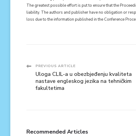
The greatest possible effort is put to ensure that the Proceed
liability. The authors and publisher have no obligation or res
loss due to the information published in the Conference Proc
Post
PREVIOUS ARTICLE
Uloga CLIL-a u obezbjeđenju kvaliteta
Navigation
nastave engleskog jezika na tehničkim
fakultetima
Recommended Articles