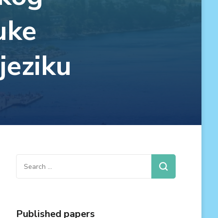
uke
jeziku
Search
for:
Published papers