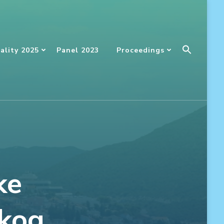
Searc
ality 2025
Panel 2023
Proceedings
For:
SEARCH BUTT
ke
čkog