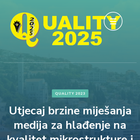
Skip
to
content
(Press
Enter)
QUALITY 2023
Utjecaj brzine miješanja
medija za hlađenje na
kvalitet mikrostrukture i