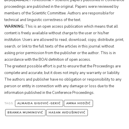
proceedings are published in the original. Papers were reviewed by
members of the Scientific Committee. Authors are responsible for
technical and linguistic correctness of the text.
WARNING:
This is an open access publication which means that all
content is freely available without charge to the user or his/her
institution. Users are allowed to read, download, copy, distribute, print,
search, or link to the full texts of the articles in this journal without
asking prior permission from the publisher or the author. This is in
accordance with the BOAI definition of open access.
The greatest possible effort is put to ensure that the Proceedings are
complete and accurate, but it does not imply any warranty or liability.
The authors and publisher have no obligation or responsibility to any
person or entity in connection with any damage or loss due to the
information published in the Conference Proceedings.
TAGS:
ALMAIDA GIGOVIĆ-GEKIĆ
AMNA HODŽIĆ
BRANKA MUMINOVIĆ
HASAN AVDUŠINOVIĆ