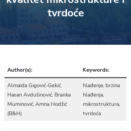
tvrdoće
Author(s):
Keywords:
Almaida Gigović-Gekić,
hlađenje, brzina
Hasan Avdušinović, Branka
hlađenja,
Muminović, Amna Hodžić
mikrostruktura,
(B&H)
tvrdoća