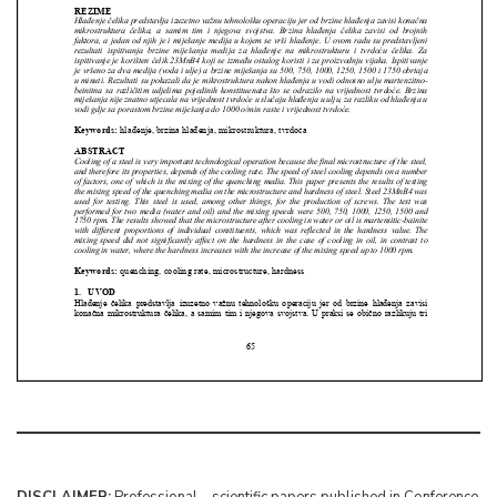
DISCLAIMER:
Professional – scientific papers published in Conference